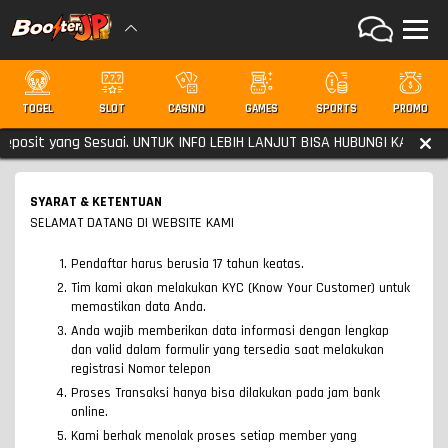
TOGEL
SLOT
CASINO
GAMES
SPORTS
PROMO
 Deposit yang Sesuai. UNTUK INFO LEBIH LANJUT BISA HUBUNGI KAMI DI
SYARAT & KETENTUAN
SELAMAT DATANG DI WEBSITE KAMI
Pendaftar harus berusia 17 tahun keatas.
Tim kami akan melakukan KYC (Know Your Customer) untuk
memastikan data Anda.
Anda wajib memberikan data informasi dengan lengkap
dan valid dalam formulir yang tersedia saat melakukan
registrasi Nomor telepon
Proses Transaksi hanya bisa dilakukan pada jam bank
online.
Kami berhak menolak proses setiap member yang