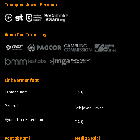
Tanggung Jawab Bermain
Aman Dan Terpercaya
Link Bermanfaat
Tentang Kami
F.A.Q
Referral
Kebijakan Privasi
Syarat Dan Ketentuan
F.A.Q
Kontak Kami
Media Sosial