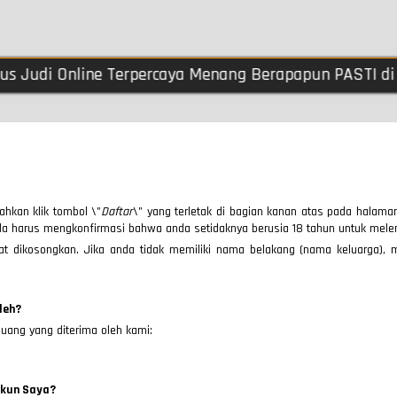
Inggris
(EN)
China
(ZH)
 Judi Online Terpercaya Menang Berapapun PASTI di 
Cambodia
(KM)
Indonesia
(ID)
Thailand
(TH)
Vietnam
(VI)
hkan klik tombol \"
Daftar
\" yang terletak di bagian kanan atas pada halama
da harus mengkonfirmasi bahwa anda setidaknya berusia 18 tahun untuk mele
t dikosongkan. Jika anda tidak memiliki nama belakang (nama keluarga),
leh?
uang yang diterima oleh kami:
Akun Saya?