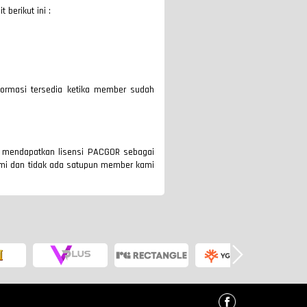
berikut ini :
formasi tersedia ketika member sudah
ah mendapatkan lisensi PACGOR sebagai
kami dan tidak ada satupun member kami