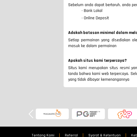
Sebelum anda dapat bertaruh, anda per
Bank Lokal
Online Deposit
Adakah batasan minimal dalam mel
Setiap permainan yang disediakan ol
masuk ke dalam permainan
Apakah situs kami terpercaya?
Situs kami merupakan situs resmi yan
tanda bahwa kami web terpercaya. Selu
yang tidak dibayar kemenangannya
Tentang Kami
Referral
Syarat & Ketentuan
Keb